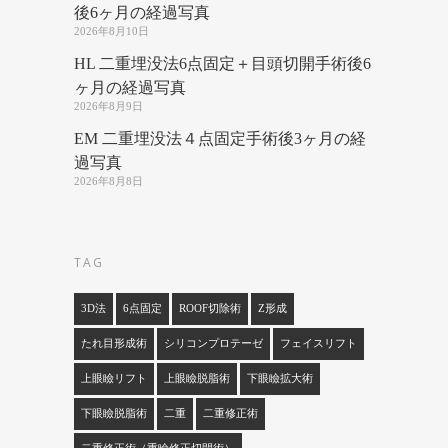
後6ヶ月の経過写真
2026年8月10日
HL 二重埋没法6点固定＋目頭切開手術後6
ヶ月の経過写真
2026年8月9日
EM 二重埋没法４点固定手術後3ヶ月の経
過写真
2026年8月8日
TAG
3D法
6点固定
ROOF切除術
Z形成
たれ目形成術
シリコンプロテーゼ
フェイスリフト
上眼瞼リフト
上眼瞼脱脂術
下眼瞼拡大術
下眼瞼脱脂術
二重
二重修正術