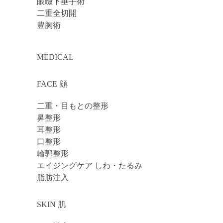
眼瞼下垂手術
二重全切開
豊胸術
MEDICAL
FACE 顔
二重・目もとの整形
鼻整形
耳整形
口整形
輪郭整形
エイジングケア しわ・たるみ
脂肪注入
SKIN 肌