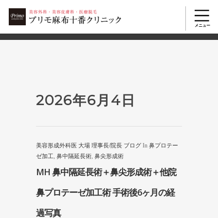
2503
美容整形TOP
>
2026年
>
6月
>
4日
2026年6月4日
美容形成外科医 大場 理事長/院長 ブログ
In
鼻プロテー
ゼ加工
,
鼻中隔延長術
,
鼻尖形成術
MH 鼻中隔延長術＋鼻尖形成術＋他院
鼻プロテーゼ加工術 手術後6ヶ月の経
過写真