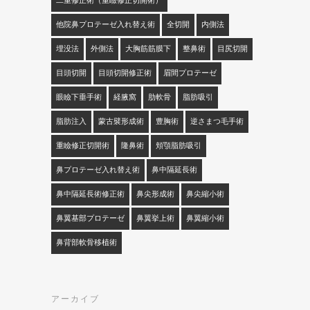
二重修正術（重瞼修正切開術）
他院鼻プロテーゼ入れ替え術
全切開
内側法
埋没法
外側法
大胸筋筋膜下
整鼻術
目尻切開
目頭切開
目頭切開修正術
眉間プロテーゼ
眼瞼下垂手術
経腋窩
肋軟骨
脂肪吸引
脂肪注入
蒙古襞形成術
豊胸術
逆さまつ毛手術
重瞼修正切開術
隆鼻術
頬顎脂肪吸引
鼻プロテーゼ入れ替え術
鼻中隔延長術
鼻中隔延長術修正術
鼻尖形成術
鼻尖縮小術
鼻翼基部プロテーゼ
鼻翼挙上術
鼻翼縮小術
鼻背部軟骨移植術
アーカイブ