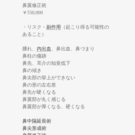
鼻翼修正術
￥550,000
・リスク・
副作用
（起こり得る可能性の
あること）
腫れ、
内出血
、鼻出血、鼻づまり
鼻柱の傷跡
鼻先、耳介の知覚低下
鼻の傾き
鼻尖部の挙上ができない
鼻の形の左右差
鼻先が硬くなる
鼻翼部が丸く感じる
鼻翼部が厚くなる、硬くなる
鼻中隔延長術
鼻尖形成術