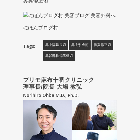
鼻翼修正術
にほんブログ村
Tags:
鼻中隔延長術
鼻尖形成術
鼻翼修正術
鼻背部軟骨移植術
プリモ麻布十番クリニック
理事長/院長 大場 教弘
Norihiro Ohba M.D., Ph.D.