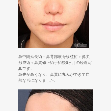
鼻中隔延長術＋鼻背部軟骨移植術＋鼻尖
形成術＋鼻翼修正術手術後6ヶ月の経過写
真です。
鼻先が高くなり、鼻翼に丸みができて自
然な形になりました。