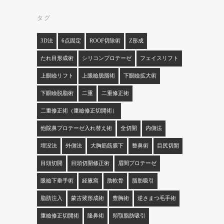
タグ
3D法
6点固定
ROOF切除術
Z形成
たれ目形成術
シリコンプロテーゼ
フェイスリフト
上眼瞼リフト
上眼瞼脱脂術
下眼瞼拡大術
下眼瞼脱脂術
二重
二重修正術
二重修正術（重瞼修正切開術）
他院鼻プロテーゼ入れ替え術
全切開
内側法
埋没法
外側法
大胸筋筋膜下
整鼻術
目尻切開
目頭切開
目頭切開修正術
眉間プロテーゼ
眼瞼下垂手術
経腋窩
肋軟骨
脂肪吸引
脂肪注入
蒙古襞形成術
豊胸術
逆さまつ毛手術
重瞼修正切開術
隆鼻術
頬顎脂肪吸引