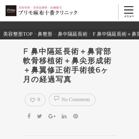
2503
美容整形TOP
>
鼻整形
>
鼻中隔延長術
>
F 鼻中隔延長術＋
F 鼻中隔延長術＋鼻背部
軟骨移植術＋鼻尖形成術
＋鼻翼修正術手術後6ヶ
月の経過写真
0
No Comments