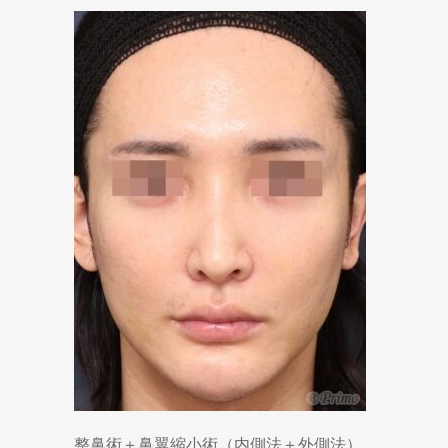
整鼻術＋鼻翼縮小術（内側法＋外側法）