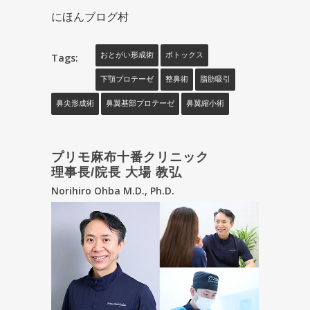
にほんブログ村
Tags:
おとがい形成術
ボトックス
下顎プロテーゼ
整鼻術
脂肪吸引
鼻尖形成術
鼻翼基部プロテーゼ
鼻翼縮小術
プリモ麻布十番クリニック
理事長/院長 大場 教弘
Norihiro Ohba M.D., Ph.D.