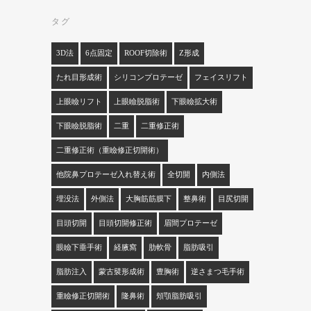
タグ
3D法
6点固定
ROOF切除術
Z形成
たれ目形成術
シリコンプロテーゼ
フェイスリフト
上眼瞼リフト
上眼瞼脱脂術
下眼瞼拡大術
下眼瞼脱脂術
二重
二重修正術
二重修正術（重瞼修正切開術）
他院鼻プロテーゼ入れ替え術
全切開
内側法
埋没法
外側法
大胸筋筋膜下
整鼻術
目尻切開
目頭切開
目頭切開修正術
眉間プロテーゼ
眼瞼下垂手術
経腋窩
肋軟骨
脂肪吸引
脂肪注入
蒙古襞形成術
豊胸術
逆さまつ毛手術
重瞼修正切開術
隆鼻術
頬顎脂肪吸引