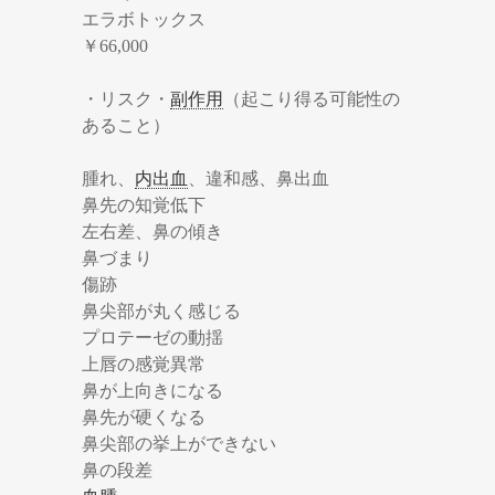
エラボトックス
￥66,000
・リスク・
副作用
（起こり得る可能性の
あること）
腫れ、
内出血
、違和感、鼻出血
鼻先の知覚低下
左右差、鼻の傾き
鼻づまり
傷跡
鼻尖部が丸く感じる
プロテーゼの動揺
上唇の感覚異常
鼻が上向きになる
鼻先が硬くなる
鼻尖部の挙上ができない
鼻の段差