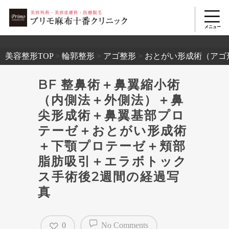
2503
美容整形TOP
>
輪郭整形
>
アゴ整形
>
おとがい形成術（アゴ
BF 整鼻術＋鼻翼縮小術
（内側法＋外側法）＋鼻
尖形成術＋鼻翼基部プロ
テーゼ＋おとがい形成術
＋下顎プロテーゼ＋頬部
脂肪吸引＋エラボトック
ス手術後2週間の経過写
真
0
No Comments