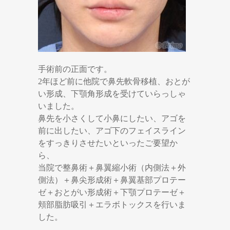
手術前の正面です。
2年ほど前に他院で鼻先軟骨移植、おとが
い形成、下顎角形成を受けていらっしゃ
いました。
鼻先を小さくして小鼻にしたい、アゴを
前に出したい、アゴ下のフェイスライン
をすっきりさせたいといったご要望か
ら、
当院で整鼻術＋鼻翼縮小術（内側法＋外
側法）＋鼻尖形成術＋鼻翼基部プロテー
ゼ＋おとがい形成術＋下顎プロテーゼ＋
頬部脂肪吸引＋エラボトックスを行いま
した。