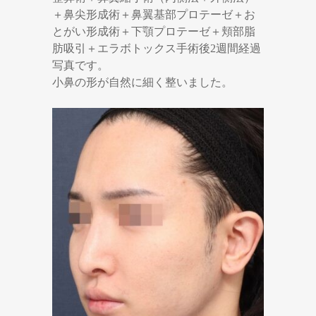
＋鼻尖形成術＋鼻翼基部プロテーゼ＋お
とがい形成術＋下顎プロテーゼ＋頬部脂
肪吸引＋エラボトックス手術後2週間経過
写真です。
小鼻の形が自然に細く整いました。