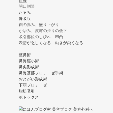
血腫
開口制限
たるみ
骨吸収
創の赤み、盛り上がり
かゆみ、皮膚の張りの低下
吸引部位のしびれ、凹凸
表情が乏しくなる、動きが鈍くなる
整鼻術
鼻翼縮小術
鼻尖形成術
鼻翼基部プロテーゼ手術
おとがい形成術
下顎プロテーゼ
脂肪吸引
ボトックス