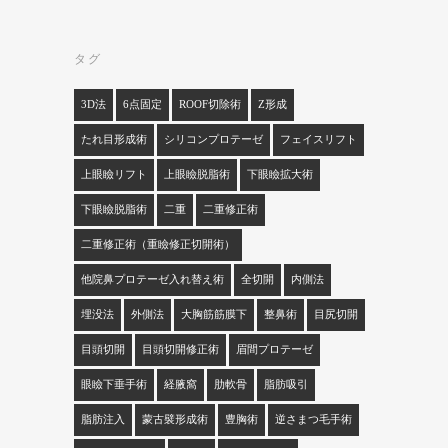
タグ
3D法
6点固定
ROOF切除術
Z形成
たれ目形成術
シリコンプロテーゼ
フェイスリフト
上眼瞼リフト
上眼瞼脱脂術
下眼瞼拡大術
下眼瞼脱脂術
二重
二重修正術
二重修正術（重瞼修正切開術）
他院鼻プロテーゼ入れ替え術
全切開
内側法
埋没法
外側法
大胸筋筋膜下
整鼻術
目尻切開
目頭切開
目頭切開修正術
眉間プロテーゼ
眼瞼下垂手術
経腋窩
肋軟骨
脂肪吸引
脂肪注入
蒙古襞形成術
豊胸術
逆さまつ毛手術