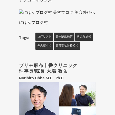
アンカーマックス
にほんブログ村
Tags:
コグリフト
鼻中隔延長術
鼻尖形成術
鼻尖縮小術
鼻背部軟骨移植術
プリモ麻布十番クリニック
理事長/院長 大場 教弘
Norihiro Ohba M.D., Ph.D.