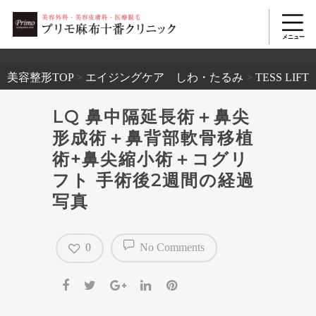
2503
美容整形TOP
>
エイジングケア しわ・たるみ
>
TESS L
LQ 鼻中隔延長術＋鼻尖
形成術＋鼻背部軟骨移植
術+鼻尖縮小術＋コグリ
フト 手術後2週間の経過
写真
0
No Comments