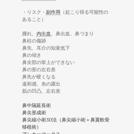
・リスク・
副作用
（起こり得る可能性の
あること）
腫れ、
内出血
、鼻出血、鼻づまり
鼻柱の傷跡
鼻先、耳介の知覚低下
鼻の傾き
鼻尖部の挙上ができない
鼻の形の左右差
鼻先が硬くなる
違和感、糸の露出
肌の凹凸、左右差
鼻中隔延長術
鼻尖形成術
鼻尖縮小術3D法（鼻尖縮小術＋鼻翼軟骨
移植術）