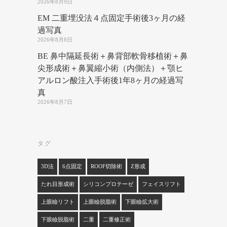
2026年8月9日
EM 二重埋没法４点固定手術後3ヶ月の経
過写真
2026年8月8日
BE 鼻中隔延長術＋鼻背部軟骨移植術＋鼻
尖形成術＋鼻翼縮小術（内側法）＋顎ヒ
アルロン酸注入手術後1年8ヶ月の経過写
真
2026年8月7日
タグ
3D法
6点固定
ROOF切除術
Z形成
たれ目形成術
シリコンプロテーゼ
フェイスリフト
上眼瞼リフト
上眼瞼脱脂術
下眼瞼拡大術
下眼瞼脱脂術
二重
二重修正術