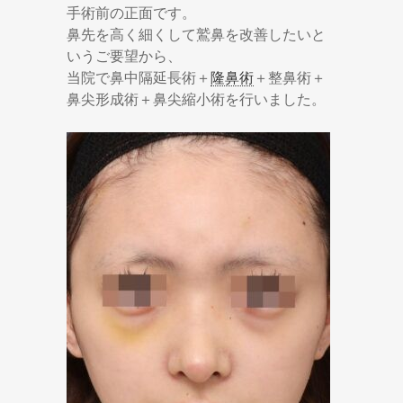
手術前の正面です。
鼻先を高く細くして鷲鼻を改善したいと
いうご要望から、
当院で鼻中隔延長術＋
隆鼻術
＋整鼻術＋
鼻尖形成術＋鼻尖縮小術を行いました。