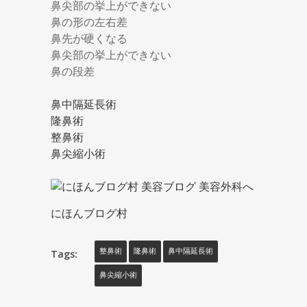
鼻尖部の挙上ができない
鼻の形の左右差
鼻先が硬くなる
鼻尖部の挙上ができない
鼻の段差
鼻中隔延長術
隆鼻術
整鼻術
鼻尖縮小術
にほんブログ村
Tags:
整鼻術
隆鼻術
鼻中隔延長術
鼻尖縮小術