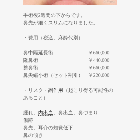
手術後2週間の下からです。
鼻先が細くスリムになりました。
・費用（税込、麻酔代別）
鼻中隔延長術 ￥660,000
隆鼻術 ￥440,000
整鼻術 ￥660,000
鼻尖縮小術（セット割引） ￥220,000
・リスク・
副作用
（起こり得る可能性の
あること）
腫れ、
内出血
、鼻出血、鼻づまり
傷跡
鼻先、耳介の知覚低下
鼻の傾き