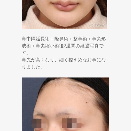
鼻中隔延長術＋隆鼻術＋整鼻術＋鼻尖形
成術＋鼻尖縮小術後2週間の経過写真で
す。
鼻先が高くなり、細く控えめなお鼻にな
りました。