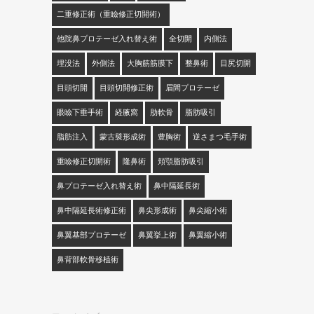
二重修正術（重瞼修正切開術）
他院鼻プロテーゼ入れ替え術
全切開
内側法
埋没法
外側法
大胸筋筋膜下
整鼻術
目尻切開
目頭切開
目頭切開修正術
眉間プロテーゼ
眼瞼下垂手術
経腋窩
肋軟骨
脂肪吸引
脂肪注入
蒙古襞形成術
豊胸術
逆さまつ毛手術
重瞼修正切開術
隆鼻術
頬顎脂肪吸引
鼻プロテーゼ入れ替え術
鼻中隔延長術
鼻中隔延長術修正術
鼻尖形成術
鼻尖縮小術
鼻翼基部プロテーゼ
鼻翼挙上術
鼻翼縮小術
鼻背部軟骨移植術