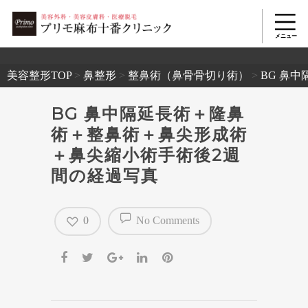
2503
美容整形TOP
>
鼻整形
>
整鼻術（鼻骨骨切り術）
>
BG 鼻
BG 鼻中隔延長術＋隆鼻
術＋整鼻術＋鼻尖形成術
＋鼻尖縮小術手術後2週
間の経過写真
0
No Comments