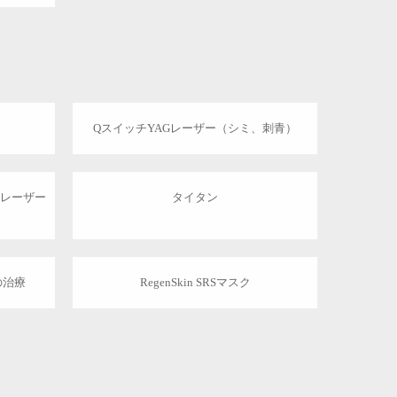
）
QスイッチYAGレーザー（シミ、刺青）
Gレーザー
タイタン
の治療
RegenSkin SRSマスク