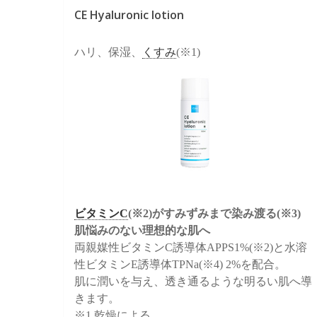
CE Hyaluronic lotion
ハリ、保湿、
くすみ
(※1)
ビタミンC
(※2)がすみずみまで染み渡る(※3)
肌悩みのない理想的な肌へ
両親媒性ビタミンC誘導体APPS1%(※2)と水溶
性ビタミンE誘導体TPNa(※4) 2%を配合。
肌に潤いを与え、透き通るような明るい肌へ導
きます。
※1 乾燥による