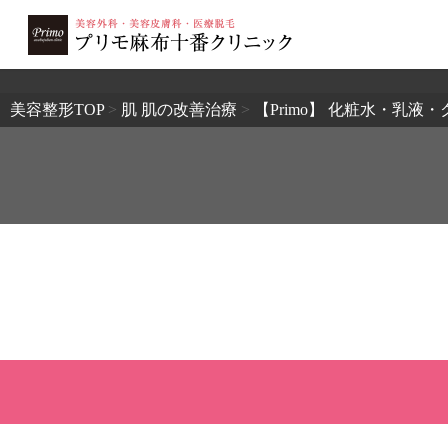
2503
美容整形TOP
>
肌 肌の改善治療
>
【Primo】 化粧水・乳液