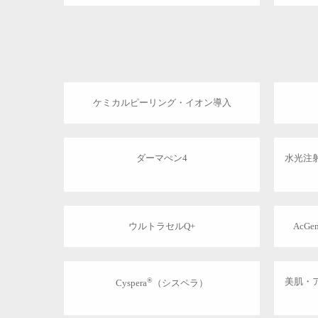
ケミカルピーリング・イオン導入
ダーマぺン4
水光注
ウルトラセルQ+
AcG
®
美肌・
Cyspera
（シスペラ）