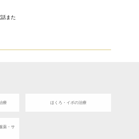
電話また
治療
ほくろ・イボの治療
服薬・サ