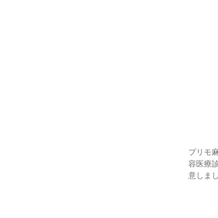
プリモ
容医療
意しま