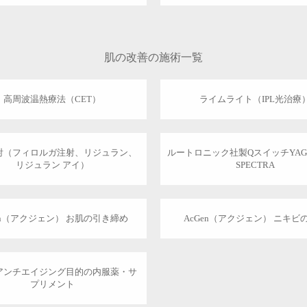
肌の改善の施術一覧
高周波温熱療法（CET）
ライムライト（IPL光治療
射（フィロルガ注射、リジュラン、
ルートロニック社製QスイッチYA
リジュラン アイ）
SPECTRA
en（アクジェン） お肌の引き締め
AcGen（アクジェン） ニキビ
アンチエイジング目的の内服薬・サ
プリメント