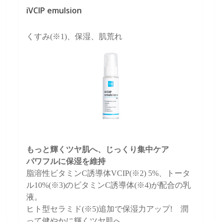
iVCIP emulsion
くすみ(※1)、保湿、肌荒れ
もっと輝くツヤ肌へ、じっくり集中ケア
パワフルに保湿を維持
脂溶性ビタミンC誘導体VCIP(※2) 5%、トータ
ル10%(※3)のビタミンC誘導体(※4)が配合の乳
液。
ヒト型セラミド(※5)追加で保湿力アップ! 潤
って健やかに輝くツヤ肌へ。